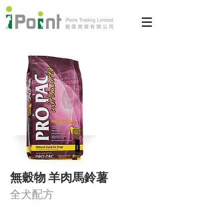
無穀物 羊肉馬鈴薯
全犬配方