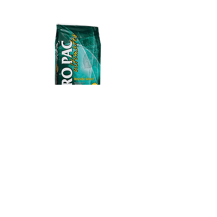
全犬配方
海魚馬鈴薯