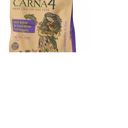
小型全犬配方
無穀物鯡魚
鯡魚，鱸魚，雞蛋，發芽種子