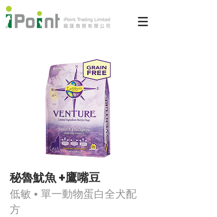
秘魯魷魚 +鷹嘴豆
低敏 • 單一動物蛋白全犬配
方