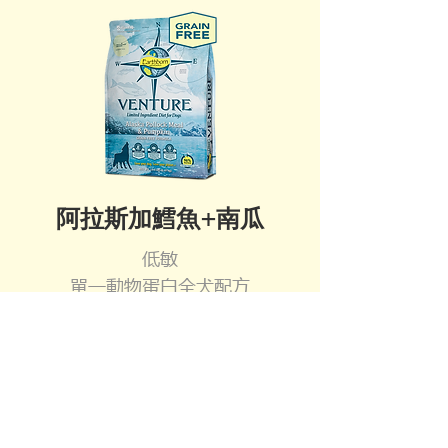
阿拉斯加鱈魚+南瓜
低敏
單一動物蛋白全犬配方